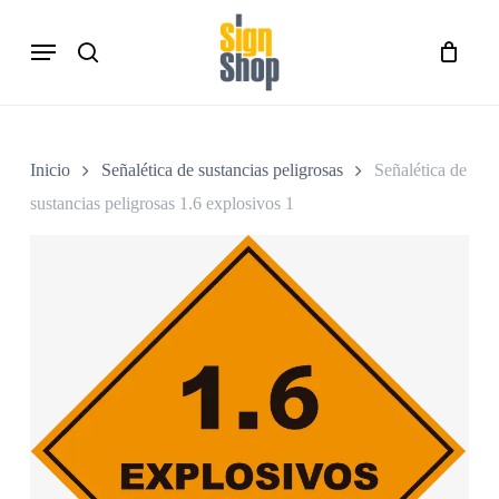
Skip
Menu
to
search
Close
Carro
Cart
main
content
Inicio
Señalética de sustancias peligrosas
Señalética de
sustancias peligrosas 1.6 explosivos 1