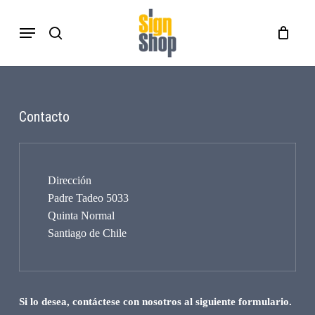
Skip
Menu
to
search
Close
Carro
Cart
main
content
Contacto
Dirección
Padre Tadeo 5033
Quinta Normal
Santiago de Chile
Si lo desea, contáctese con nosotros al siguiente formulario.