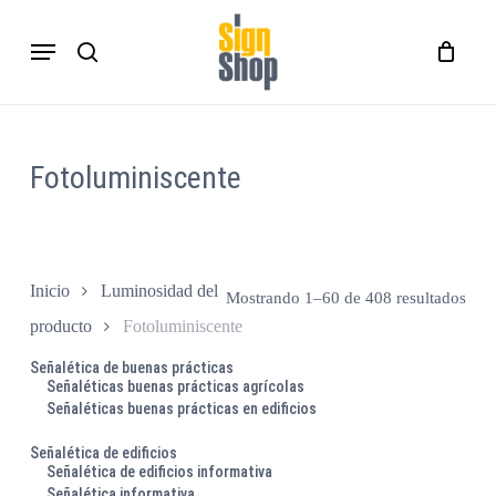
Skip
Menu
to
search
Close
Carro
Cart
main
content
Fotoluminiscente
Inicio
Luminosidad del
Ord
Mostrando 1–60 de 408 resultados
por
producto
Fotoluminiscente
popu
Señalética de buenas prácticas
Señaléticas buenas prácticas agrícolas
Señaléticas buenas prácticas en edificios
Señalética de edificios
Señalética de edificios informativa
Señalética informativa