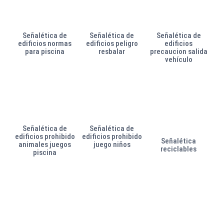
Señalética de
Señalética de
Señalética de
edificios normas
edificios peligro
edificios
para piscina
resbalar
precaucion salida
vehículo
Señalética de
Señalética de
edificios prohibido
edificios prohibido
Señalética
animales juegos
juego niños
reciclables
piscina