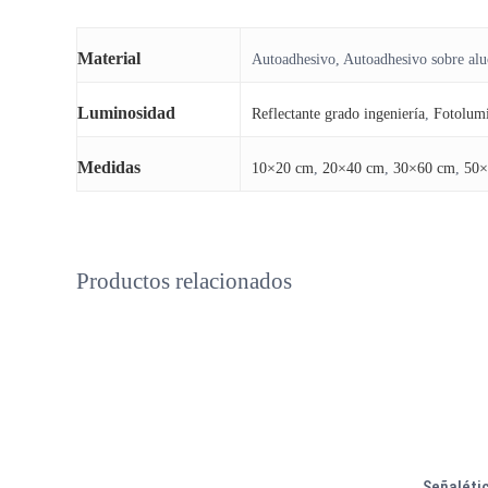
Material
Autoadhesivo, Autoadhesivo sobre al
Luminosidad
Reflectante grado ingeniería
,
Fotolumi
Medidas
10×20 cm
,
20×40 cm
,
30×60 cm
,
50×
Productos relacionados
Este
producto
Señalétic