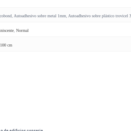
ucobond, Autoadhesivo sobre metal 1mm, Autoadhesivo sobre plástico trovicel
niscente
,
Normal
100 cm
a de edificios conserje