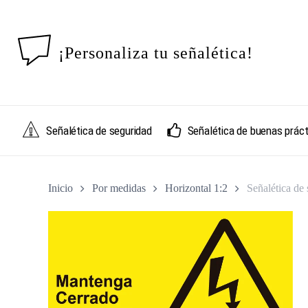
Skip
to
main
¡Personaliza tu señalética!
content
Señalética de seguridad
Señalética de buenas práct
Inicio
Por medidas
Horizontal 1:2
Señalética de 