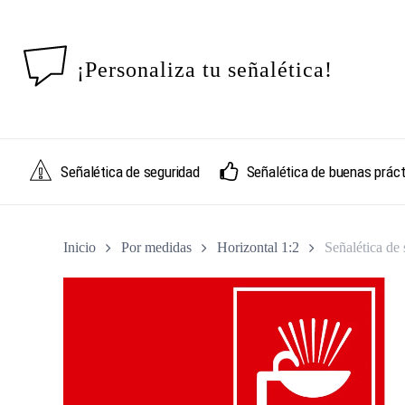
Skip
to
main
¡Personaliza tu señalética!
content
Señalética de seguridad
Señalética de buenas práct
Inicio
Por medidas
Horizontal 1:2
Señalética de