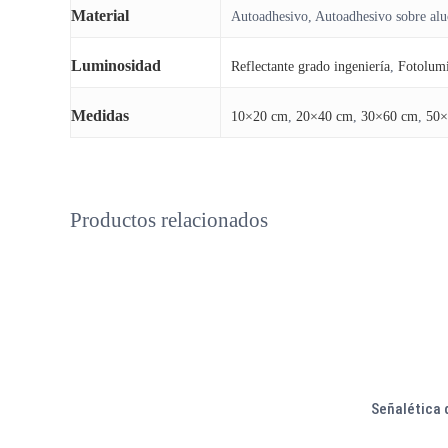
Material
Autoadhesivo, Autoadhesivo sobre al
Luminosidad
Reflectante grado ingeniería
,
Fotolumi
Medidas
10×20 cm
,
20×40 cm
,
30×60 cm
,
50×
Productos relacionados
Este
producto
Señalética 
tiene
múltiples