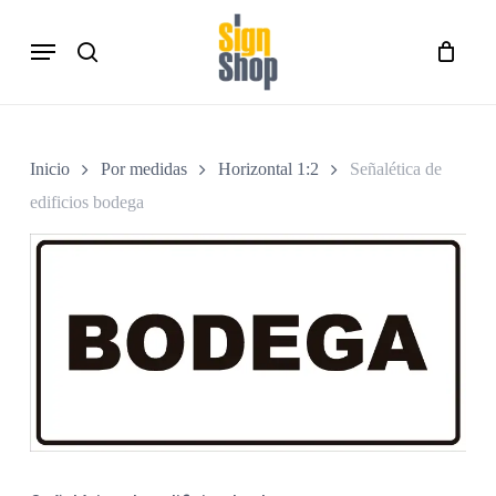
Skip
Menu
to
search
Close
Carro
Cart
main
content
Inicio
Por medidas
Horizontal 1:2
Señalética de
edificios bodega