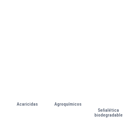
Señalética
Señalética
led
sustancias peligrosas
Acaricidas
Agroquímicos
Señalética
biodegradable