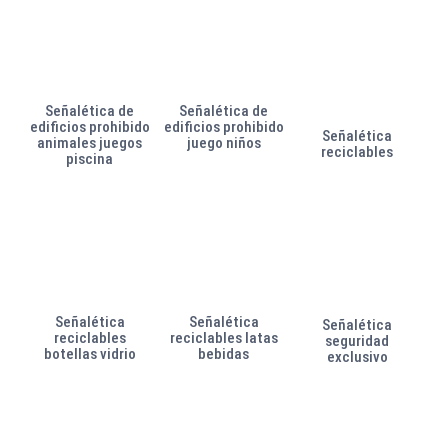
Señalética de
Señalética de
edificios prohibido
edificios prohibido
Señalética
animales juegos
juego niños
reciclables
piscina
Señalética
Señalética
Señalética
reciclables
reciclables latas
seguridad
botellas vidrio
bebidas
exclusivo