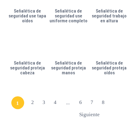
Señalética de
Señalética de
Señalética de
seguridad use tapa
seguridad use
seguridad trabajo
oídos
uniforme completo
en altura
Señalética de
Señalética de
Señalética de
seguridad proteja
seguridad proteja
seguridad proteja
cabeza
manos
oídos
2
3
4
6
7
8
1
…
Siguiente